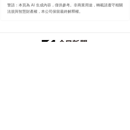
警語：本頁為 AI 生成內容，僅供參考。非商業用途，轉載請遵守相關
法規與智慧財產權，本公司保留最終解釋權。
防詐聲明
著作權聲明
免責聲明
關於我們
隱私權聲明
合作提案
追蹤 NOWNEWS 今日新聞
© 今日傳媒(股)公司版權所有，非經授權，不許轉載本網站內容 ©