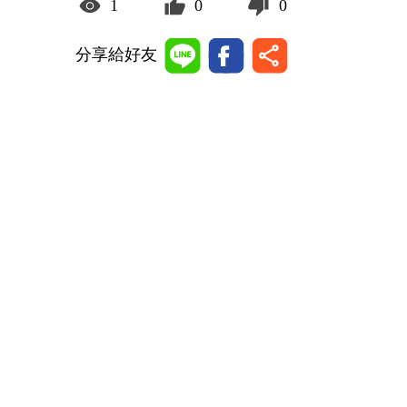
1
0
0
分享給好友