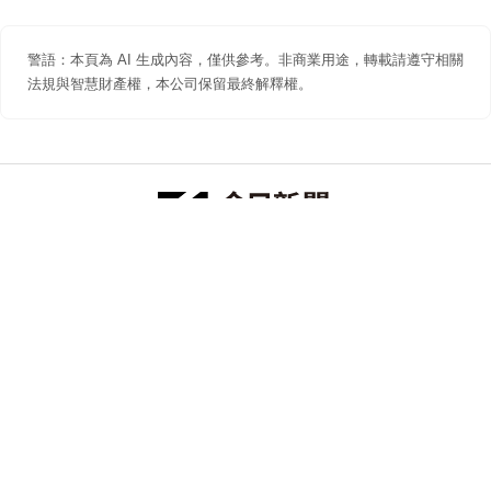
警語：本頁為 AI 生成內容，僅供參考。非商業用途，轉載請遵守相關
法規與智慧財產權，本公司保留最終解釋權。
防詐聲明
著作權聲明
免責聲明
關於我們
隱私權聲明
合作提案
追蹤 NOWNEWS 今日新聞