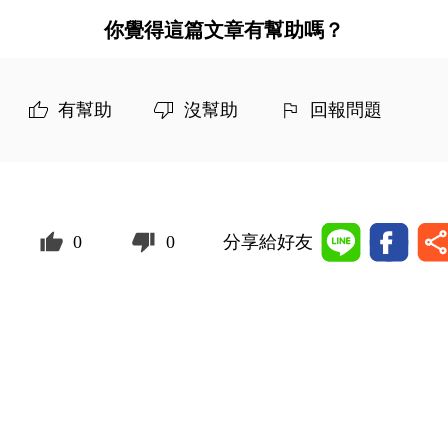
你覺得這篇文章有幫助嗎？
有幫助
沒幫助
回報問題
0
0
分享給好友