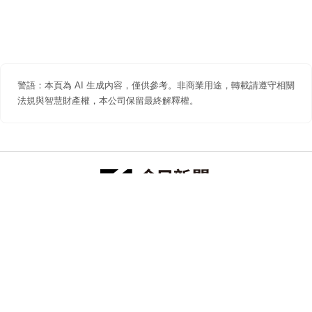
警語：本頁為 AI 生成內容，僅供參考。非商業用途，轉載請遵守相關
法規與智慧財產權，本公司保留最終解釋權。
防詐聲明
著作權聲明
免責聲明
關於我們
隱私權聲明
合作提案
追蹤 NOWNEWS 今日新聞