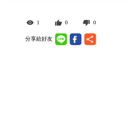
1
0
0
分享給好友