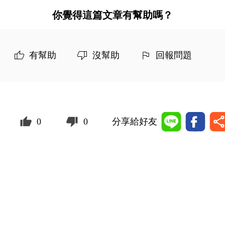
你覺得這篇文章有幫助嗎？
有幫助
沒幫助
回報問題
0
0
分享給好友