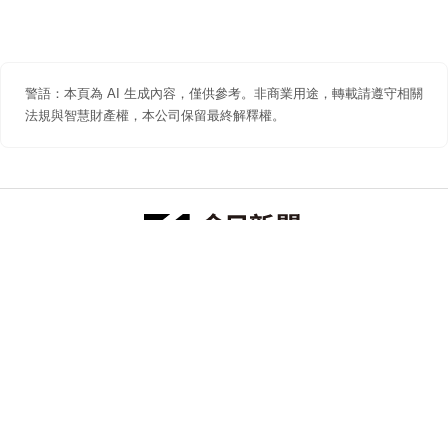
警語：本頁為 AI 生成內容，僅供參考。非商業用途，轉載請遵守相關
法規與智慧財產權，本公司保留最終解釋權。
防詐聲明
著作權聲明
免責聲明
關於我們
隱私權聲明
合作提案
追蹤 NOWNEWS 今日新聞