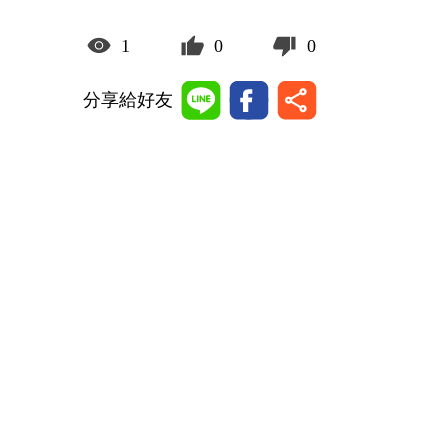
1
0
0
分享給好友