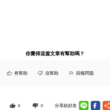
你覺得這篇文章有幫助嗎？
有幫助
沒幫助
回報問題
0
0
分享給好友