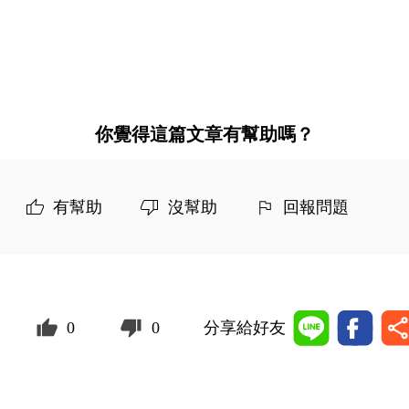
你覺得這篇文章有幫助嗎？
有幫助
沒幫助
回報問題
0
0
分享給好友