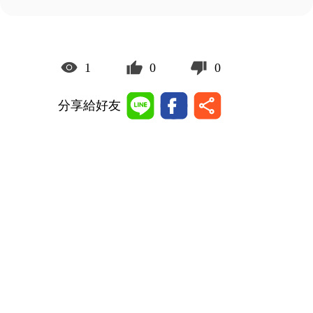
1
0
0
分享給好友