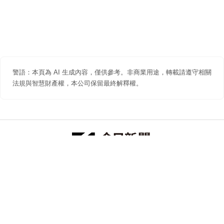
警語：本頁為 AI 生成內容，僅供參考。非商業用途，轉載請遵守相關
法規與智慧財產權，本公司保留最終解釋權。
防詐聲明
著作權聲明
免責聲明
關於我們
隱私權聲明
合作提案
追蹤 NOWNEWS 今日新聞