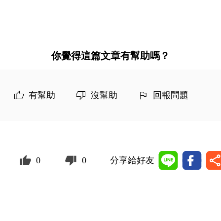
你覺得這篇文章有幫助嗎？
有幫助
沒幫助
回報問題
0
0
分享給好友