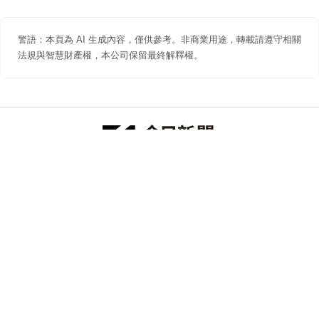
警語：本頁為 AI 生成內容，僅供參考。非商業用途，轉載請遵守相關
法規與智慧財產權，本公司保留最終解釋權。
防詐聲明
著作權聲明
免責聲明
關於我們
隱私權聲明
合作提案
追蹤 NOWNEWS 今日新聞