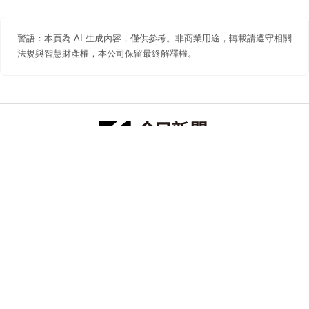
警語：本頁為 AI 生成內容，僅供參考。非商業用途，轉載請遵守相關
法規與智慧財產權，本公司保留最終解釋權。
防詐聲明
著作權聲明
免責聲明
關於我們
隱私權聲明
合作提案
追蹤 NOWNEWS 今日新聞