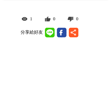
1
0
0
分享給好友