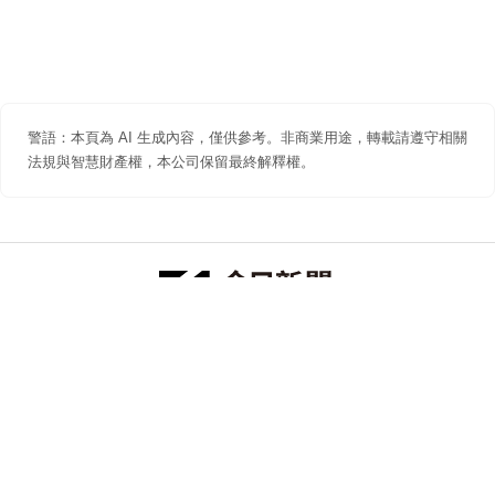
警語：本頁為 AI 生成內容，僅供參考。非商業用途，轉載請遵守相關
法規與智慧財產權，本公司保留最終解釋權。
防詐聲明
著作權聲明
免責聲明
關於我們
隱私權聲明
合作提案
追蹤 NOWNEWS 今日新聞