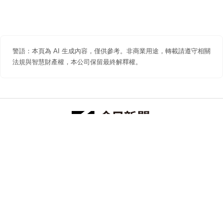
警語：本頁為 AI 生成內容，僅供參考。非商業用途，轉載請遵守相關
法規與智慧財產權，本公司保留最終解釋權。
防詐聲明
著作權聲明
免責聲明
關於我們
隱私權聲明
合作提案
追蹤 NOWNEWS 今日新聞