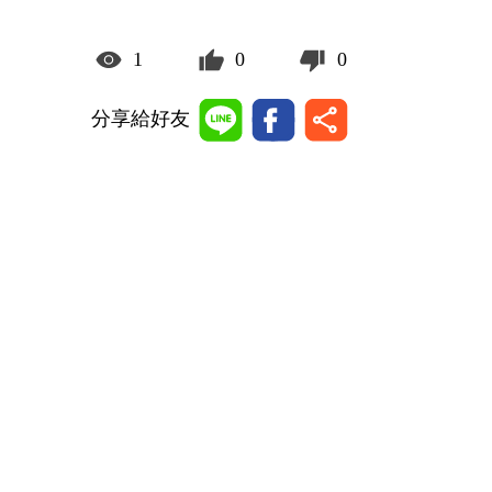
1
0
0
分享給好友