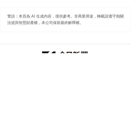
警語：本頁為 AI 生成內容，僅供參考。非商業用途，轉載請遵守相關
法規與智慧財產權，本公司保留最終解釋權。
防詐聲明
著作權聲明
免責聲明
關於我們
隱私權聲明
合作提案
追蹤 NOWNEWS 今日新聞