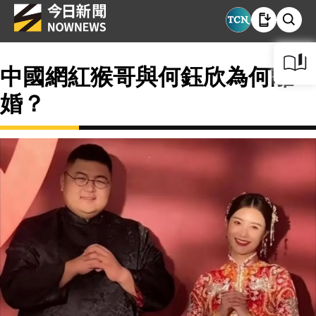
中國網紅猴哥與何鈺欣為何離
婚？