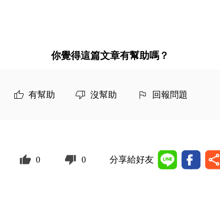
你覺得這篇文章有幫助嗎？
有幫助
沒幫助
回報問題
0
0
分享給好友