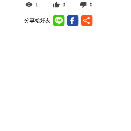
1
0
0
分享給好友