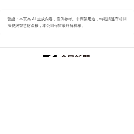
警語：本頁為 AI 生成內容，僅供參考。非商業用途，轉載請遵守相關
法規與智慧財產權，本公司保留最終解釋權。
防詐聲明
著作權聲明
免責聲明
關於我們
隱私權聲明
合作提案
追蹤 NOWNEWS 今日新聞