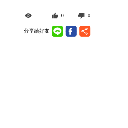
1
0
0
分享給好友