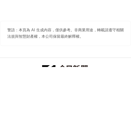
警語：本頁為 AI 生成內容，僅供參考。非商業用途，轉載請遵守相關
法規與智慧財產權，本公司保留最終解釋權。
防詐聲明
著作權聲明
免責聲明
關於我們
隱私權聲明
合作提案
追蹤 NOWNEWS 今日新聞