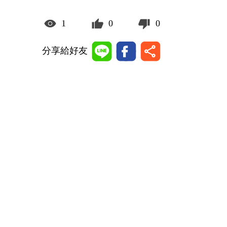
1
0
0
分享給好友