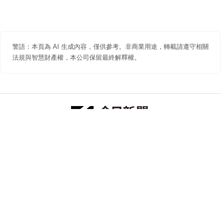
警語：本頁為 AI 生成內容，僅供參考。非商業用途，轉載請遵守相關
法規與智慧財產權，本公司保留最終解釋權。
防詐聲明
著作權聲明
免責聲明
關於我們
隱私權聲明
合作提案
追蹤 NOWNEWS 今日新聞