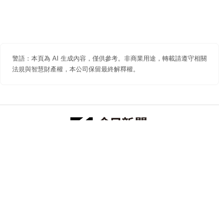
警語：本頁為 AI 生成內容，僅供參考。非商業用途，轉載請遵守相關
法規與智慧財產權，本公司保留最終解釋權。
防詐聲明
著作權聲明
免責聲明
關於我們
隱私權聲明
合作提案
追蹤 NOWNEWS 今日新聞