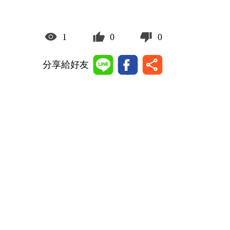
1
0
0
分享給好友