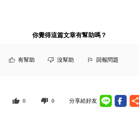
你覺得這篇文章有幫助嗎？
有幫助
沒幫助
回報問題
0
0
分享給好友