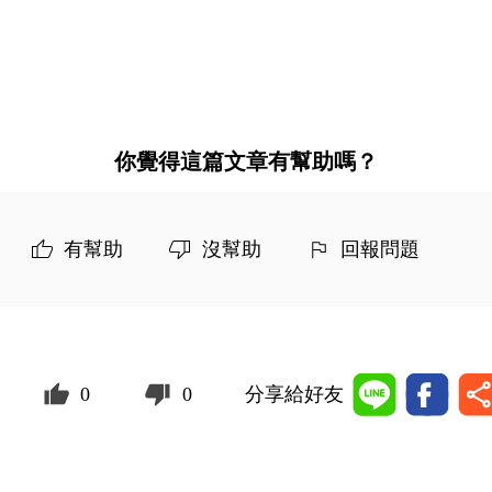
你覺得這篇文章有幫助嗎？
有幫助
沒幫助
回報問題
0
0
分享給好友