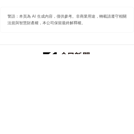
警語：本頁為 AI 生成內容，僅供參考。非商業用途，轉載請遵守相關
法規與智慧財產權，本公司保留最終解釋權。
防詐聲明
著作權聲明
免責聲明
關於我們
隱私權聲明
合作提案
追蹤 NOWNEWS 今日新聞