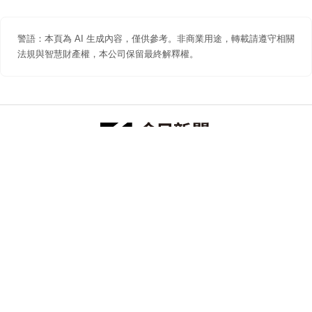
警語：本頁為 AI 生成內容，僅供參考。非商業用途，轉載請遵守相關
法規與智慧財產權，本公司保留最終解釋權。
防詐聲明
著作權聲明
免責聲明
關於我們
隱私權聲明
合作提案
追蹤 NOWNEWS 今日新聞