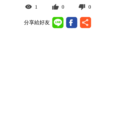
1
0
0
分享給好友