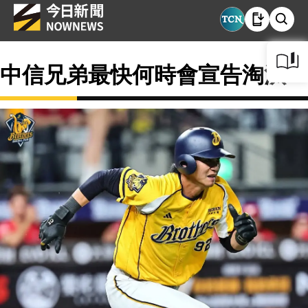
中信兄弟最快何時會宣告淘汰？