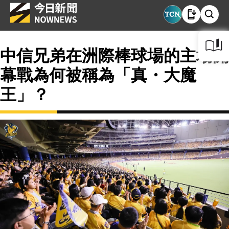
中信兄弟在洲際棒球場的主場開
幕戰為何被稱為「真・大魔
王」？