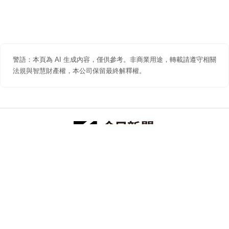
警語：本頁為 AI 生成內容，僅供參考。非商業用途，轉載請遵守相關
法規與智慧財產權，本公司保留最終解釋權。
防詐聲明
著作權聲明
免責聲明
關於我們
隱私權聲明
合作提案
追蹤 NOWNEWS 今日新聞