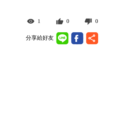
1
0
0
分享給好友