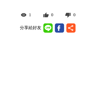
1
0
0
分享給好友