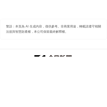
警語：本頁為 AI 生成內容，僅供參考。非商業用途，轉載請遵守相關
法規與智慧財產權，本公司保留最終解釋權。
防詐聲明
著作權聲明
免責聲明
關於我們
隱私權聲明
合作提案
追蹤 NOWNEWS 今日新聞