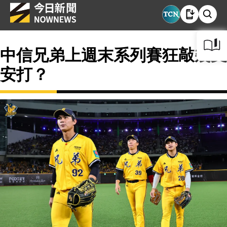
中信兄弟上週末系列賽狂敲幾支
安打？