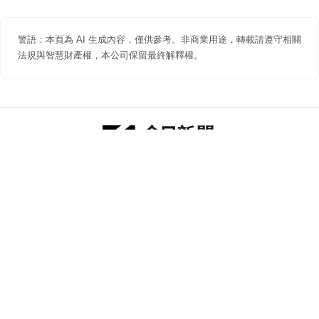
警語：本頁為 AI 生成內容，僅供參考。非商業用途，轉載請遵守相關
法規與智慧財產權，本公司保留最終解釋權。
防詐聲明
著作權聲明
免責聲明
關於我們
隱私權聲明
合作提案
追蹤 NOWNEWS 今日新聞