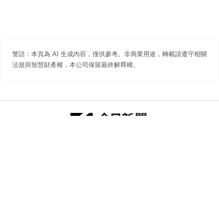
警語：本頁為 AI 生成內容，僅供參考。非商業用途，轉載請遵守相關
法規與智慧財產權，本公司保留最終解釋權。
防詐聲明
著作權聲明
免責聲明
關於我們
隱私權聲明
合作提案
追蹤 NOWNEWS 今日新聞