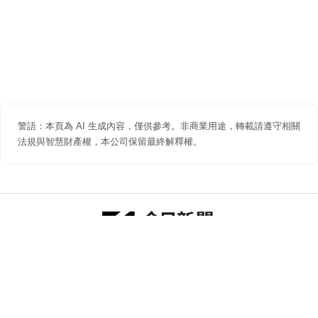
警語：本頁為 AI 生成內容，僅供參考。非商業用途，轉載請遵守相關
法規與智慧財產權，本公司保留最終解釋權。
防詐聲明
著作權聲明
免責聲明
關於我們
隱私權聲明
合作提案
追蹤 NOWNEWS 今日新聞