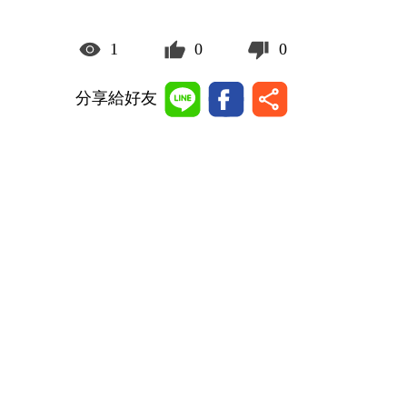
1
0
0
分享給好友