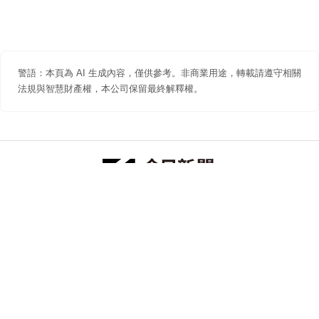
警語：本頁為 AI 生成內容，僅供參考。非商業用途，轉載請遵守相關
法規與智慧財產權，本公司保留最終解釋權。
防詐聲明
著作權聲明
免責聲明
關於我們
隱私權聲明
合作提案
追蹤 NOWNEWS 今日新聞