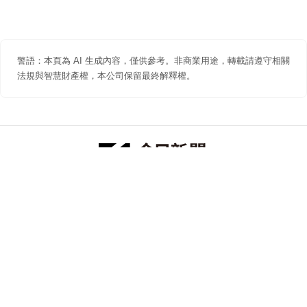
警語：本頁為 AI 生成內容，僅供參考。非商業用途，轉載請遵守相關
法規與智慧財產權，本公司保留最終解釋權。
防詐聲明
著作權聲明
免責聲明
關於我們
隱私權聲明
合作提案
追蹤 NOWNEWS 今日新聞