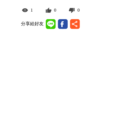
1
0
0
分享給好友