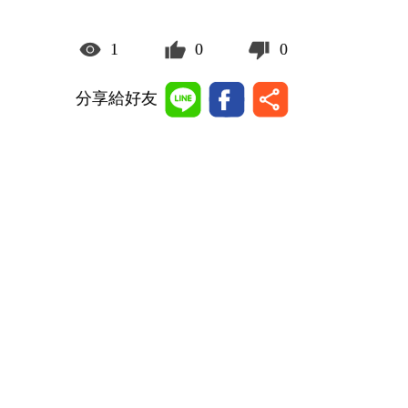
1
0
0
分享給好友