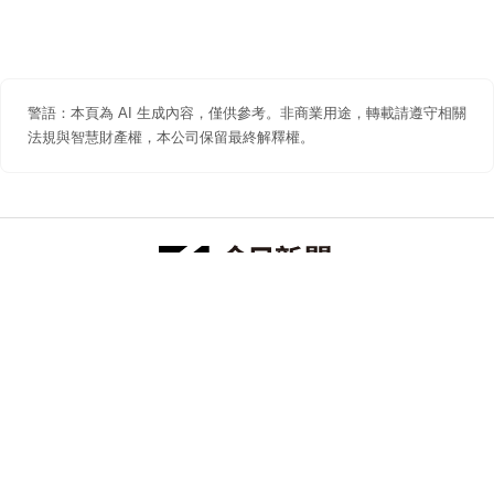
警語：本頁為 AI 生成內容，僅供參考。非商業用途，轉載請遵守相關
法規與智慧財產權，本公司保留最終解釋權。
防詐聲明
著作權聲明
免責聲明
關於我們
隱私權聲明
合作提案
追蹤 NOWNEWS 今日新聞