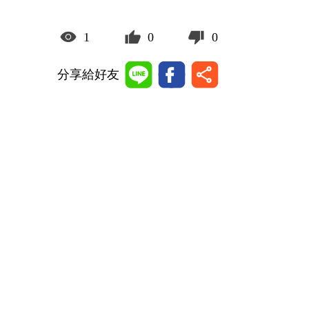
1
0
0
分享給好友