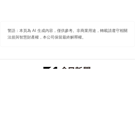
警語：本頁為 AI 生成內容，僅供參考。非商業用途，轉載請遵守相關
法規與智慧財產權，本公司保留最終解釋權。
防詐聲明
著作權聲明
免責聲明
關於我們
隱私權聲明
合作提案
追蹤 NOWNEWS 今日新聞