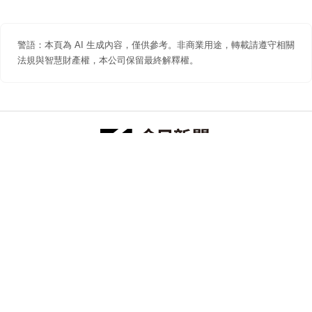
警語：本頁為 AI 生成內容，僅供參考。非商業用途，轉載請遵守相關
法規與智慧財產權，本公司保留最終解釋權。
防詐聲明
著作權聲明
免責聲明
關於我們
隱私權聲明
合作提案
追蹤 NOWNEWS 今日新聞