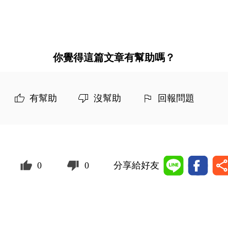
你覺得這篇文章有幫助嗎？
有幫助
沒幫助
回報問題
0
0
分享給好友