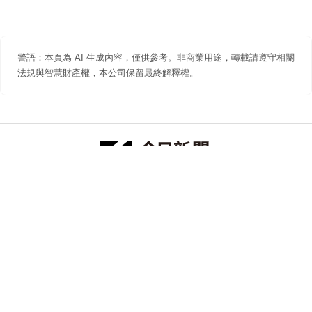
警語：本頁為 AI 生成內容，僅供參考。非商業用途，轉載請遵守相關
法規與智慧財產權，本公司保留最終解釋權。
防詐聲明
著作權聲明
免責聲明
關於我們
隱私權聲明
合作提案
追蹤 NOWNEWS 今日新聞