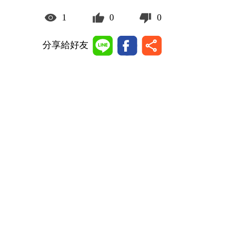
1
0
0
分享給好友