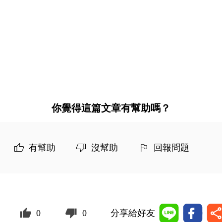
你覺得這篇文章有幫助嗎？
有幫助
沒幫助
回報問題
0
0
分享給好友