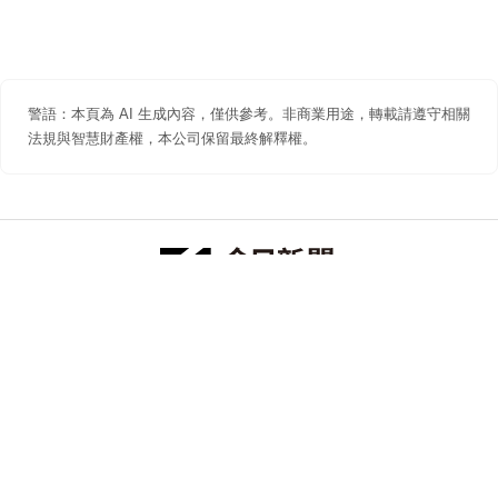
警語：本頁為 AI 生成內容，僅供參考。非商業用途，轉載請遵守相關
法規與智慧財產權，本公司保留最終解釋權。
防詐聲明
著作權聲明
免責聲明
關於我們
隱私權聲明
合作提案
追蹤 NOWNEWS 今日新聞