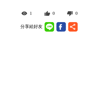
1
0
0
分享給好友