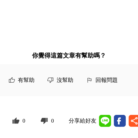
你覺得這篇文章有幫助嗎？
有幫助
沒幫助
回報問題
0
0
分享給好友