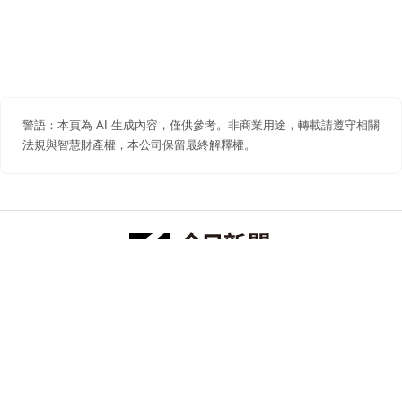
警語：本頁為 AI 生成內容，僅供參考。非商業用途，轉載請遵守相關
法規與智慧財產權，本公司保留最終解釋權。
防詐聲明
著作權聲明
免責聲明
關於我們
隱私權聲明
合作提案
追蹤 NOWNEWS 今日新聞