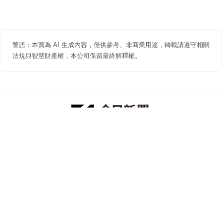
警語：本頁為 AI 生成內容，僅供參考。非商業用途，轉載請遵守相關
法規與智慧財產權，本公司保留最終解釋權。
防詐聲明
著作權聲明
免責聲明
關於我們
隱私權聲明
合作提案
追蹤 NOWNEWS 今日新聞