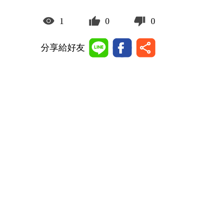
1
0
0
分享給好友