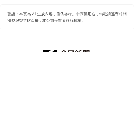
警語：本頁為 AI 生成內容，僅供參考。非商業用途，轉載請遵守相關
法規與智慧財產權，本公司保留最終解釋權。
防詐聲明
著作權聲明
免責聲明
關於我們
隱私權聲明
合作提案
追蹤 NOWNEWS 今日新聞