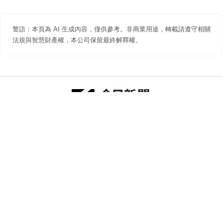
警語：本頁為 AI 生成內容，僅供參考。非商業用途，轉載請遵守相關
法規與智慧財產權，本公司保留最終解釋權。
防詐聲明
著作權聲明
免責聲明
關於我們
隱私權聲明
合作提案
追蹤 NOWNEWS 今日新聞