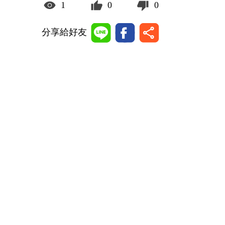
1
0
0
分享給好友