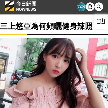
三上悠亞為何頻曬健身辣照？