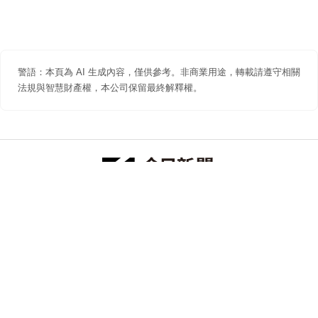
警語：本頁為 AI 生成內容，僅供參考。非商業用途，轉載請遵守相關
法規與智慧財產權，本公司保留最終解釋權。
防詐聲明
著作權聲明
免責聲明
關於我們
隱私權聲明
合作提案
追蹤 NOWNEWS 今日新聞