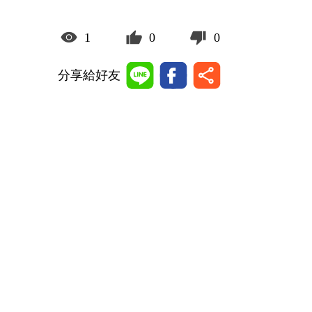
1
0
0
分享給好友