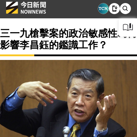
三一九槍擊案的政治敏感性為何
影響李昌鈺的鑑識工作？