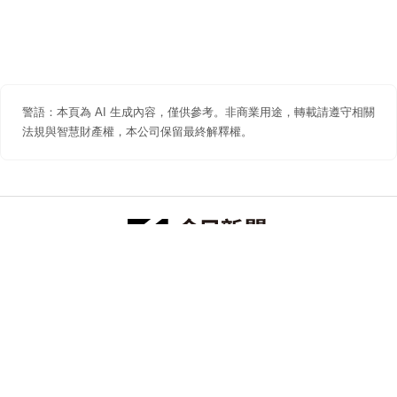
警語：本頁為 AI 生成內容，僅供參考。非商業用途，轉載請遵守相關
法規與智慧財產權，本公司保留最終解釋權。
防詐聲明
著作權聲明
免責聲明
關於我們
隱私權聲明
合作提案
追蹤 NOWNEWS 今日新聞