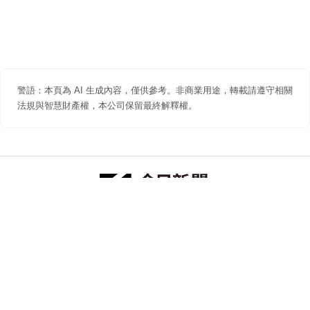
警語：本頁為 AI 生成內容，僅供參考。非商業用途，轉載請遵守相關
法規與智慧財產權，本公司保留最終解釋權。
防詐聲明
著作權聲明
免責聲明
關於我們
隱私權聲明
合作提案
追蹤 NOWNEWS 今日新聞