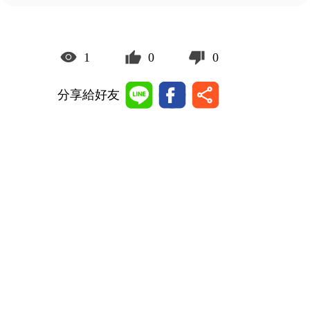
1
0
0
分享給好友