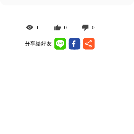
1
0
0
分享給好友