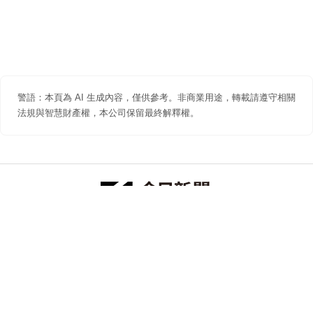
警語：本頁為 AI 生成內容，僅供參考。非商業用途，轉載請遵守相關
法規與智慧財產權，本公司保留最終解釋權。
防詐聲明
著作權聲明
免責聲明
關於我們
隱私權聲明
合作提案
追蹤 NOWNEWS 今日新聞