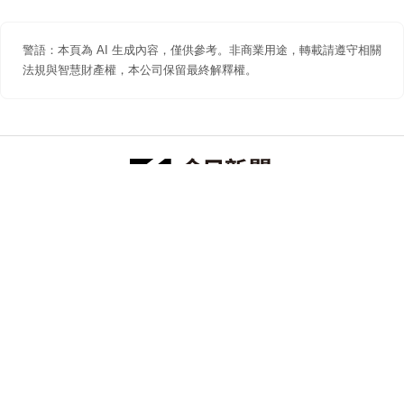
警語：本頁為 AI 生成內容，僅供參考。非商業用途，轉載請遵守相關
法規與智慧財產權，本公司保留最終解釋權。
防詐聲明
著作權聲明
免責聲明
關於我們
隱私權聲明
合作提案
追蹤 NOWNEWS 今日新聞